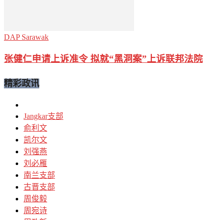
DAP Sarawak
张健仁申请上诉准令 拟就“黑洞案”上诉联邦法院
精彩政讯
Jangkar支部
俞利文
凯尔文
刘强燕
刘必雁
南兰支部
古晋支部
周俊毅
周宛诗