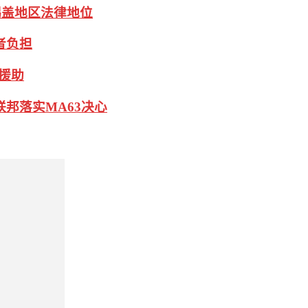
锡盖地区法律地位
者负担
援助
联邦落实MA63决心