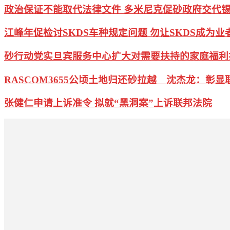
政治保证不能取代法律文件 多米尼克促砂政府交代
江峰年促检讨SKDS车种规定问题 勿让SKDS成为业
砂行动党实旦宾服务中心扩大对需要扶持的家庭福利
RASCOM3655公顷土地归还砂拉越 沈杰龙：彰显
张健仁申请上诉准令 拟就“黑洞案”上诉联邦法院