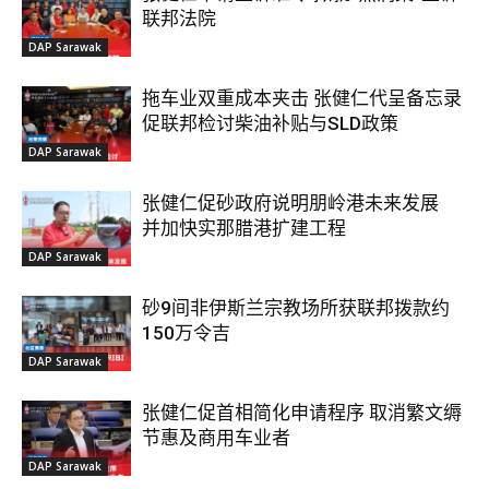
联邦法院
DAP Sarawak
拖车业双重成本夹击 张健仁代呈备忘录
促联邦检讨柴油补贴与SLD政策
DAP Sarawak
张健仁促砂政府说明朋岭港未来发展
并加快实那腊港扩建工程
DAP Sarawak
砂9间非伊斯兰宗教场所获联邦拨款约
150万令吉
DAP Sarawak
张健仁促首相简化申请程序 取消繁文缛
节惠及商用车业者
DAP Sarawak