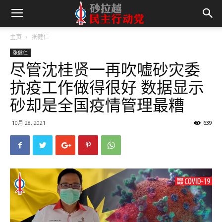
主页
张健仁
张健仁
尽管沈桂贤一再吹嘘砂灾委
抗疫工作做得很好 数据显示
砂却是全国疫情管理最糟
10月 28, 2021
639