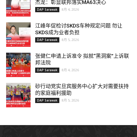
杰龙：彰显联邦落实MA63决心
8月 4, 2026
DAP Sarawak
江峰年促检讨SKDS车种规定问题 勿让
SKDS成为业者负担
8月 5, 2026
DAP Sarawak
张健仁申请上诉准令 拟就“黑洞案”上诉联
邦法院
8月 4, 2026
DAP Sarawak
砂行动党实旦宾服务中心扩大对需要扶持
的家庭福利援助
8月 5, 2026
DAP Sarawak