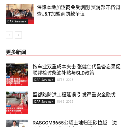
保障本地加盟商免受剥削 贸消部开档调
查J&T加盟商罚款争议
DAP Sarawak
更多新闻
拖车业双重成本夹击 张健仁代呈备忘录促
联邦检讨柴油补贴与SLD政策
8月 3, 2026
DAP Sarawak
盟都路防洪工程延误 引发严重安全隐忧
8月 3, 2026
DAP Sarawak
RASCOM3655公顷土地归还砂拉越 沈