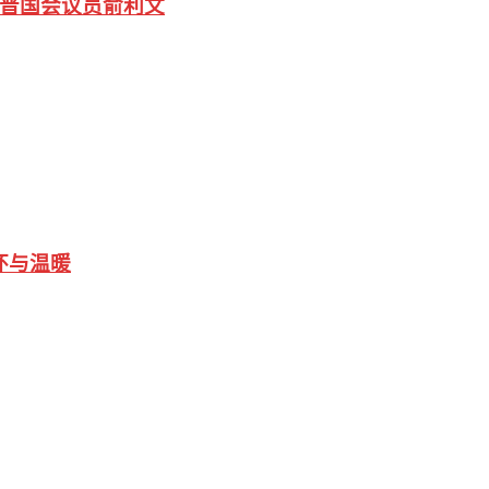
古晋国会议员俞利文
怀与温暖