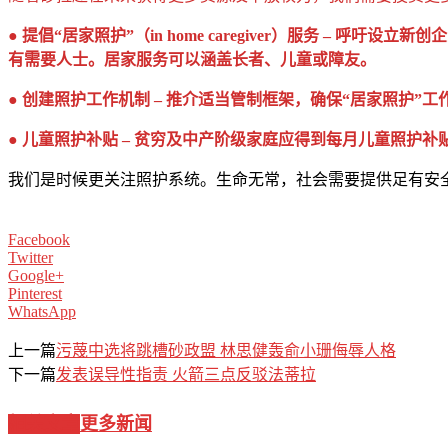
● 提倡“居家照护”（in home caregiver）服务 
有需要人士。居家服务可以涵盖长者、儿童或障友。
● 创建照护工作机制 – 推介适当管制框架，确保“居家照护
● 儿童照护补贴 – 贫穷及中产阶级家庭应得到每月儿童照
我们是时候更关注照护系统。生命无常，社会需要提供足有安
Facebook
Twitter
Google+
Pinterest
WhatsApp
上一篇
污蔑中选将跳槽砂政盟 林思健轰俞小珊侮辱人格
下一篇
发表误导性指责 火箭三点反驳法蒂拉
相关文章
更多新闻