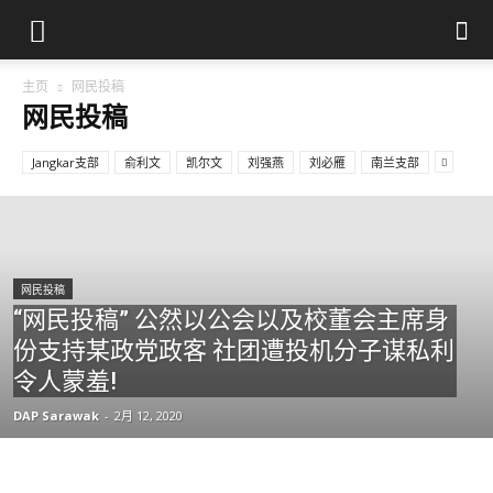
主页
网民投稿
网民投稿
Jangkar支部
俞利文
凯尔文
刘强燕
刘必雁
南兰支部
网民投稿
“网民投稿” 公然以公会以及校董会主席身
份支持某政党政客 社团遭投机分子谋私利
令人蒙羞!
DAP Sarawak
-
2月 12, 2020