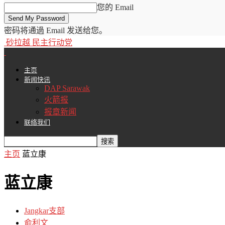
您的 Email
密码将通過 Email 发送给您。
砂拉越 民主行动党
主页
新闻快讯
DAP Sarawak
火箭报
报章新闻
联络我们
主页
蓝立康
蓝立康
Jangkar支部
俞利文