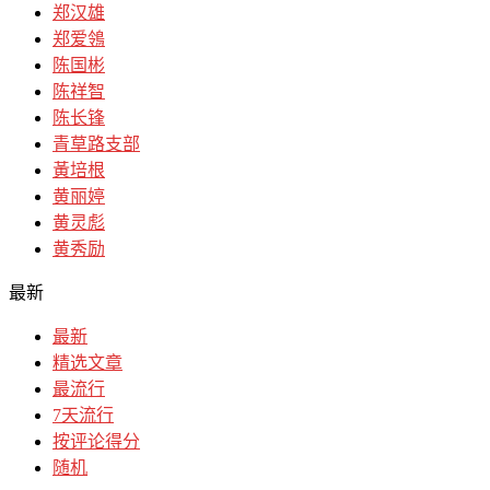
郑汉雄
郑爱鴒
陈国彬
陈祥智
陈长锋
青草路支部
黃培根
黄丽婷
黄灵彪
黄秀励
最新
最新
精选文章
最流行
7天流行
按评论得分
随机