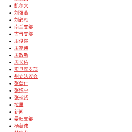
凯尔文
刘强燕
刘必雁
南兰支部
古晋支部
周俊毅
周宛诗
周政新
周长佑
实旦宾支部
州立法议会
张健仁
张嫣宁
张翰贤
拉里
新闻
曼旺支部
杨薇讳