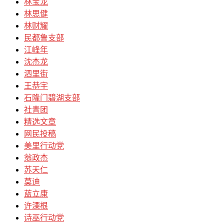
林宝龙
林思健
林财耀
民都鲁支部
江峰年
沈杰龙
泗里街
王恭宇
石隆门碧湖支部
社青团
精选文章
网民投稿
美里行动党
翁政杰
苏天仁
莫迪
蓝立康
许溧根
诗巫行动党