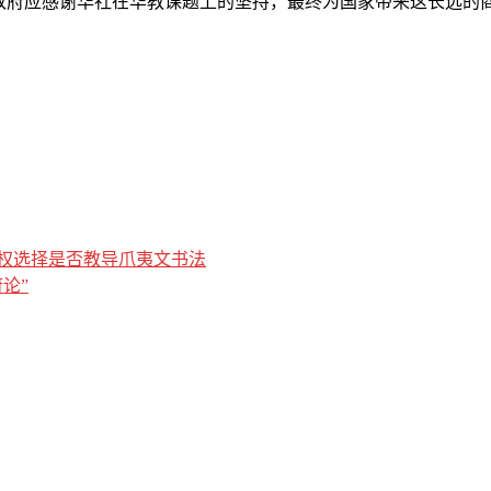
，政府应感谢华社在华教课题上的坚持，最终为国家带来这长远的
权选择是否教导爪夷文书法
论”