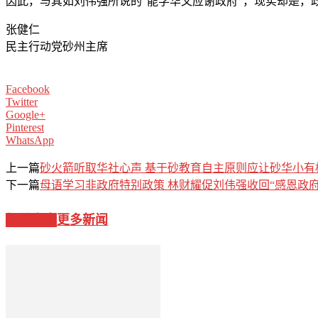
因此，与其如刘伟强所说的“能学华文应谢政府”，现实却是
张健仁
民主行动党砂州主席
Facebook
Twitter
Google+
Pinterest
WhatsApp
上一篇
砂火箭听取华社心声 基于砂教育自主原则应让砂华小有
下一篇
母语学习非政府特别政策 林财耀促刘伟强收回“感恩政府
相关文章
更多新闻