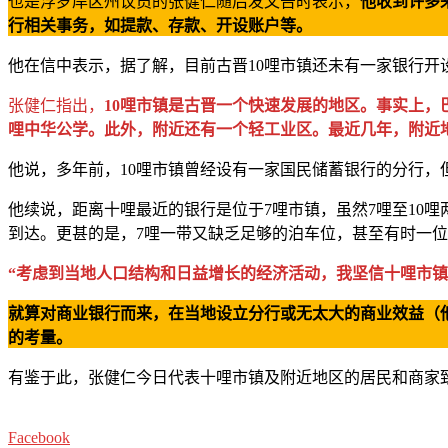
也是浮罗岸区州议员的张健仁随后发文告时表示，
他收到许多
行相关事务，如提款、存款、开设账户等。
他在信中表示，据了解，目前古晋10哩市镇还未有一家银行开
张健仁指出，
10哩市镇是古晋一个快速发展的地区。事实上，
哩中华公学。此外，附近还有一个轻工业区。最近几年，附近
他说，多年前，10哩市镇曾经设有一家国民储蓄银行的分行
他续说，距离十哩最近的银行是位于7哩市镇，虽然7哩至10
到达。更甚的是，7哩一带又缺乏足够的泊车位，甚至有时一
“考虑到当地人口结构和日益增长的经济活动，我坚信十哩市
就算对商业银行而来，在当地设立分行或无太大的商业效益（
的考量。
有鉴于此，张健仁今日代表十哩市镇及附近地区的居民和商家
Facebook