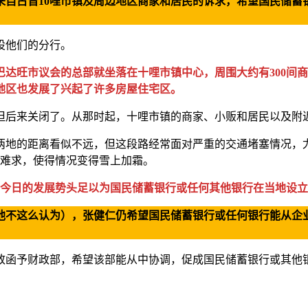
来自古晋10哩市镇及周边地区商家和居民的诉求，希望国民储蓄
设他们的分行。
巴达旺市议会的总部就坐落在十哩市镇中心，周围大约有300间商
地区也发展了兴起了许多房屋住宅区。
，但后来关闭了。从那时起，十哩市镇的商家、小贩和居民以及附
哩两地的距离看似不远，但这段路经常面对严重的交通堵塞情况，
位难求，使得情况变得雪上加霜。
镇今日的发展势头足以为国民储蓄银行或任何其他银行在当地设立
他不这么认为），张健仁仍希望国民储蓄银行或任何银行能从企业
致函予财政部，希望该部能从中协调，促成国民储蓄银行或其他