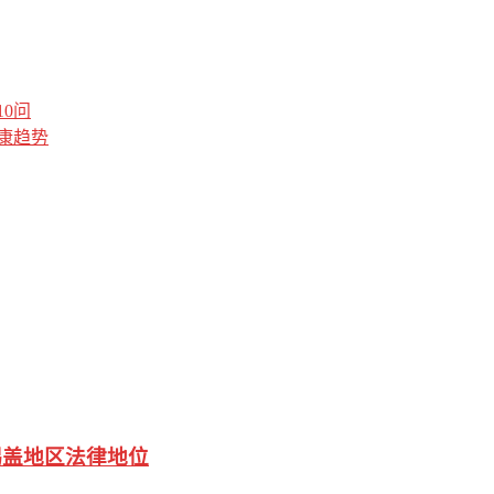
0问
康趋势
锡盖地区法律地位