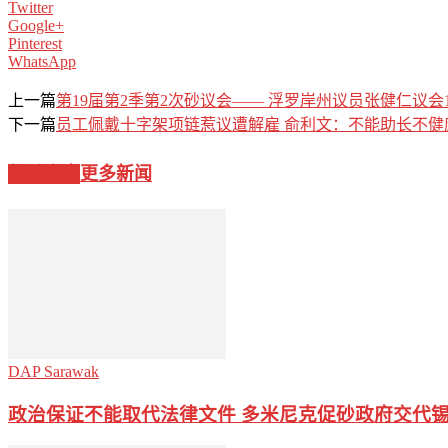
Twitter
Google+
Pinterest
WhatsApp
上一篇
第19届第2季第2次砂议会—— 浮罗岸州议员张健仁议会1
下一篇
员工佩戴十字架项链惹议遭解雇 俞利文：不能助长不健
相关文章
更多新闻
DAP Sarawak
政治保证不能取代法律文件 多米尼克促砂政府交代