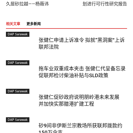
久居砂拉越——杨薇讳
划进行可行性研究报告
相关文章
更多新闻
DAP Sarawak
张健仁申请上诉准令 拟就“黑洞案”上诉
联邦法院
DAP Sarawak
拖车业双重成本夹击 张健仁代呈备忘录
促联邦检讨柴油补贴与SLD政策
DAP Sarawak
张健仁促砂政府说明朋岭港未来发展
并加快实那腊港扩建工程
DAP Sarawak
砂9间非伊斯兰宗教场所获联邦拨款约
150万令吉