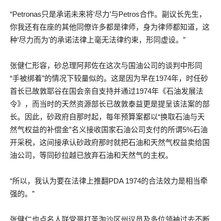
“Petronas只是承诺未来将‘尽力’与Petros合作。副议长先生，
你我还有在座的其他同僚许多都是律师，身为律师都知道，这
种‘尽力而为’的承诺法律上毫无法律约束，形同虚设。”
张健仁形容，砂总理阿邦佐在这次与国油公司的谈判中形同
“手被绑着”的情况下较量似的。这是因为早在1974年，时任砂
首长已故敦耶谷在国会亲自支持并通过1974年《石油发展法
令》，而当时的天然资源部长已故敦泰益更是提呈该法案的部
长。因此，砂政府自那时起，每年预算案都以“换取石油与天
然气权益的补偿金”名义接收国家石油公司支付的所谓5%石油
开采税，这间接承认砂政府那时就把石油和天然气权益卖给国
油公司，等同砂拉越已放弃石油和天然气的主权。
“所以，我认为要在法律上推翻PDA 1974的合法效力是相当牵
强的。”
张健仁也点名人联党哥打圣淘沙区州议员及多位领袖过去不断