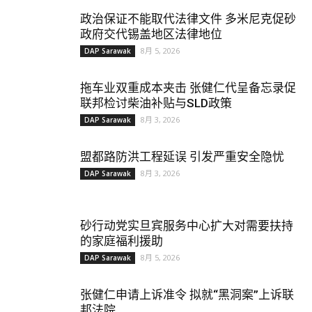
政治保证不能取代法律文件 多米尼克促砂
政府交代锡盖地区法律地位
8月 5, 2026
DAP Sarawak
拖车业双重成本夹击 张健仁代呈备忘录促
联邦检讨柴油补贴与SLD政策
8月 3, 2026
DAP Sarawak
盟都路防洪工程延误 引发严重安全隐忧
8月 3, 2026
DAP Sarawak
砂行动党实旦宾服务中心扩大对需要扶持
的家庭福利援助
8月 5, 2026
DAP Sarawak
张健仁申请上诉准令 拟就“黑洞案”上诉联
邦法院