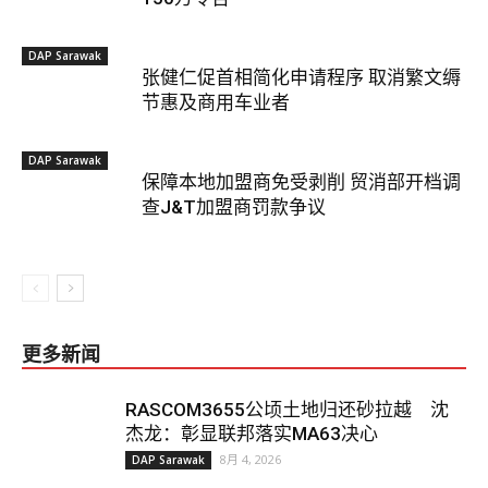
DAP Sarawak
张健仁促首相简化申请程序 取消繁文缛
节惠及商用车业者
DAP Sarawak
保障本地加盟商免受剥削 贸消部开档调
查J&T加盟商罚款争议
更多新闻
RASCOM3655公顷土地归还砂拉越 沈
杰龙：彰显联邦落实MA63决心
8月 4, 2026
DAP Sarawak