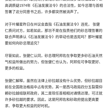
高调质疑1974年《石油发展法令》的合法性，如今总理与首相
签署了这分同意书之后，许多都突然被消声了。
对于叶耀星昨日在州议会直指《石油发展法令》违宪， 张健
仁质问对方，如若如此，那岂不是在指责他们的砂总理签署的
联合声明承认《石油发展法令》的举动也是违宪吗？那叶耀星
要如何向砂总理追究？
尽管如此，张健仁认同，砂总理阿邦佐在争取更多砂石油天然
气权益所做出的努力，但张健仁也认为，阿邦佐可争取更好、
更多的权益。
张健仁解释，虽然在法律上砂拉越没有什么优势，但砂拉越目
前在全国政治格局中占有优势，其一是西马政局四分五裂需仰
赖砂拉越组联邦政府，其二是现任首相相对通情达理，可迁就
许多砂拉越的要求。因此，这是阿邦佐和砂政府提出更高要
求、争取更大权益的好时机。