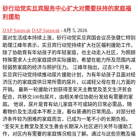
砂行动党实旦宾服务中心扩大对需要扶持的家庭福
利援助
DAP Sarawak
DAP Sarawak
-
8月 5, 2026
面对生活成本持续上涨，砂行动党实旦宾国会议员张健仁特别
助理江峰年表示，实旦宾行动党持续扩大社区福利援助工作，
除了协助育有年幼孩子的年轻家庭，也主动走入社区，为照顾
特殊需求人士的家庭提供实际援助，希望在能力所及范围内减
轻弱势家庭的经济与照护压力。 江峰年指出，过去3个月来，
实旦宾行动党持续推动尿片援助计划，为有年幼孩子且面对经
济压力的家庭提供日常所需的尿片，以减轻父母在育儿方面的
开销。 最新一轮援助计划获得圣安天主教堂及圣文生济贫会
配合，共移交100包尿片，由相关单位协助分发给有需要的家
庭。 他说，尿片是育有幼儿家庭不可或缺的日常必需品，随
着物价及生活成本不断上涨，看似普通的日常用品，对部分经
济条件较为困难的家庭而言，已成为一笔不小的长期负担。
“圣安天主教堂及圣文生善会长期深入社区进行关怀与援助工
作，对区内有需要的家庭情况相当了解。通过与这些宗教及福