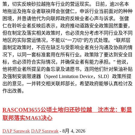
策，切实反映砂拉越拖车行业的营运现实。 日前，逾20名本
地拖运及拖车业者联袂拜会张健仁，申诉行业当前面对的种种
困境，并恳请他代为向联邦政府反映业者心声与诉求。 张健
仁在聆听业者反映后表示，政府推动道路安全政策固然重要，
但在制定及落实相关政策时，也必须充分考虑不同行业及不同
地区的实际营运情况，不能以“一刀切”的方式处理。 “联邦层
面制定政策时，不应在缺乏与受影响业者充分沟通及协商的情
况下，以同一套标准套用在所有行业。政策除了要达到安全目
标，也必须符合实际情况，并确保业者有能力承担。” 他说，
他将把业者所提呈的备忘录及请愿书，连同他们针对柴油补贴
及强制安装限速器（Speed Limitation Device，SLD）政策所提
出的意见，一并转交相关联邦部长，希望政府能够认真检讨及
作出改善。
RASCOM3655公顷土地归还砂拉越 沈杰龙：彰显
联邦落实MA63决心
DAP Sarawak
DAP Sarawak
-
8月 4, 2026