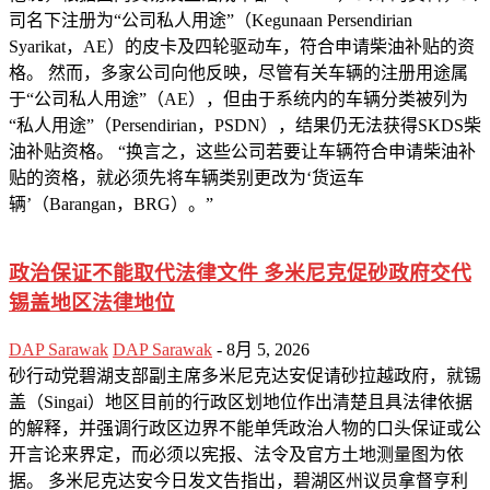
司名下注册为“公司私人用途”（Kegunaan Persendirian
Syarikat，AE）的皮卡及四轮驱动车，符合申请柴油补贴的资
格。 然而，多家公司向他反映，尽管有关车辆的注册用途属
于“公司私人用途”（AE），但由于系统内的车辆分类被列为
“私人用途”（Persendirian，PSDN），结果仍无法获得SKDS柴
油补贴资格。 “换言之，这些公司若要让车辆符合申请柴油补
贴的资格，就必须先将车辆类别更改为‘货运车
辆’（Barangan，BRG）。”
政治保证不能取代法律文件 多米尼克促砂政府交代
锡盖地区法律地位
DAP Sarawak
DAP Sarawak
-
8月 5, 2026
砂行动党碧湖支部副主席多米尼克达安促请砂拉越政府，就锡
盖（Singai）地区目前的行政区划地位作出清楚且具法律依据
的解释，并强调行政区边界不能单凭政治人物的口头保证或公
开言论来界定，而必须以宪报、法令及官方土地测量图为依
据。 多米尼克达安今日发文告指出，碧湖区州议员拿督亨利