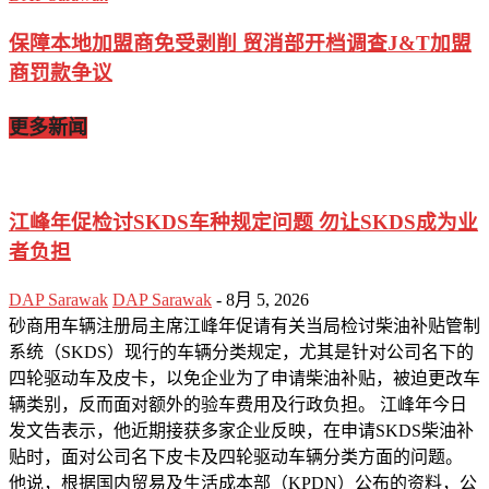
保障本地加盟商免受剥削 贸消部开档调查J&T加盟
商罚款争议
更多新闻
江峰年促检讨SKDS车种规定问题 勿让SKDS成为业
者负担
DAP Sarawak
DAP Sarawak
-
8月 5, 2026
砂商用车辆注册局主席江峰年促请有关当局检讨柴油补贴管制
系统（SKDS）现行的车辆分类规定，尤其是针对公司名下的
四轮驱动车及皮卡，以免企业为了申请柴油补贴，被迫更改车
辆类别，反而面对额外的验车费用及行政负担。 江峰年今日
发文告表示，他近期接获多家企业反映，在申请SKDS柴油补
贴时，面对公司名下皮卡及四轮驱动车辆分类方面的问题。
他说，根据国内贸易及生活成本部（KPDN）公布的资料，公