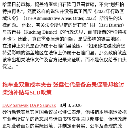
哈里日前声称，锡盖将继续归石隆门县署管辖，不会“划归柏
特拉再也”，然而这样的说法并没有真正回应《2022年行政区
域法令》（The Administrative Areas Order, 2022）所衍生的法
律问题。 他说，有关法令所界定的是石隆门县（Bau District）
与古晋县（Kuching District）的行政边界，而非所谓的“柏特拉
再也”。因此，真正需要厘清的问题，是受影响的锡盖地区，
在法律上究竟是否仍属于石隆门县范围。 “如果砂拉越政府坚
持受影响的锡盖地区在法律上仍属于石隆门县，那么政府就应
该拿出相关法律文件及官方记录来证明，而不是仅仅给予口头
保证。”
拖车业双重成本夹击 张健仁代呈备忘录促联邦检讨
柴油补贴与SLD政策
DAP Sarawak
DAP Sarawak
-
8月 3, 2026
砂行动党实旦宾区国会议员张健仁表示，他将把本地拖运及拖
车业者所提呈的备忘录与请愿书转交相关联邦部长，促请政府
正视业者面对的实际困境，并制定更务实、公平及合理的政