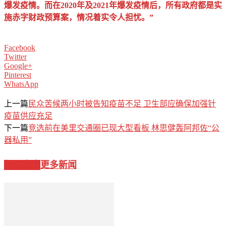
爆发疫情。而在2020年及2021年爆发疫情后，所有政府都是实
施赤字财政预算案，情况着实令人担忧。”
Facebook
Twitter
Google+
Pinterest
WhatsApp
上一篇
民众苦候两小时被告知疫苗不足 卫生部应确保加强针
疫苗供应充足
下一篇
竞选前在美里交通圈已现大型看板 林思健轰阿邦佐“公
器私用”
相关文章
更多新闻