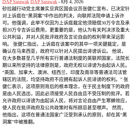
DAP Sarawak
DAP Sarawak
-
8月 4, 2026
砂拉越行动党主席兼实旦宾区国会议员张健仁宣布，已决定针
对上诉庭在“黑洞案”中作出的判决，向联邦法院申请上诉许
可。他强调，此举不仅因为上诉庭裁定他须赔偿30万令吉及承
担20万令吉诉讼费用，更重要的是，他认为有关判决涉及重大
公共利益，并对人民批评政府及言论自由的权利带来深远影
响。 张健仁指出，上诉庭在该案中的其中一项关键裁定，是
确认在马来西亚，政府可以针对人民提出诽谤诉讼。 他说，
在大多数甚至几乎所有实行普通法制度的英联邦国家，法院长
期以来所坚持的法律原则是，政府无权以诽谤为由起诉人民。
“英国、加拿大、澳洲、纽西兰、印度及南非等普通法司法管
辖区的法院，均坚持政府不应拥有起诉人民诽谤的权利。” 张
健仁表示，这项原则背后的根本理念，在于民主制度下的政府
是由人民选出，因此必须接受人民自由且不受压制的批评。若
允许政府以诽谤为由起诉人民，将对言论自由产生寒蝉效应，
使人民在批评政府及公共政策时有所顾忌甚至噤声。 然而，
他指出，这项在普通法国家广泛受到承认的原则，却在其“黑
洞案”中被推翻。