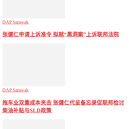
DAP Sarawak
张健仁申请上诉准令 拟就“黑洞案”上诉联邦法院
DAP Sarawak
拖车业双重成本夹击 张健仁代呈备忘录促联邦检讨
柴油补贴与SLD政策