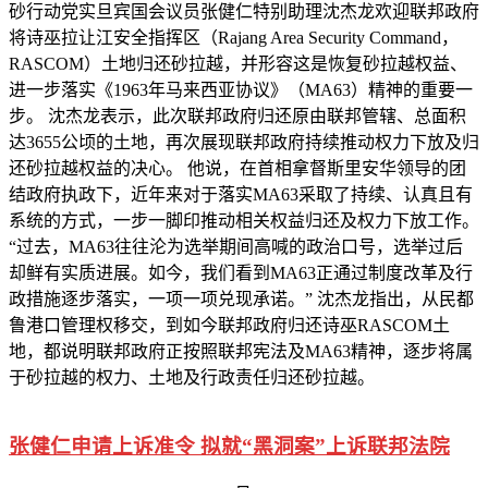
砂行动党实旦宾国会议员张健仁特别助理沈杰龙欢迎联邦政府
将诗巫拉让江安全指挥区（Rajang Area Security Command，
RASCOM）土地归还砂拉越，并形容这是恢复砂拉越权益、
进一步落实《1963年马来西亚协议》（MA63）精神的重要一
步。 沈杰龙表示，此次联邦政府归还原由联邦管辖、总面积
达3655公顷的土地，再次展现联邦政府持续推动权力下放及归
还砂拉越权益的决心。 他说，在首相拿督斯里安华领导的团
结政府执政下，近年来对于落实MA63采取了持续、认真且有
系统的方式，一步一脚印推动相关权益归还及权力下放工作。
“过去，MA63往往沦为选举期间高喊的政治口号，选举过后
却鲜有实质进展。如今，我们看到MA63正通过制度改革及行
政措施逐步落实，一项一项兑现承诺。” 沈杰龙指出，从民都
鲁港口管理权移交，到如今联邦政府归还诗巫RASCOM土
地，都说明联邦政府正按照联邦宪法及MA63精神，逐步将属
于砂拉越的权力、土地及行政责任归还砂拉越。
张健仁申请上诉准令 拟就“黑洞案”上诉联邦法院