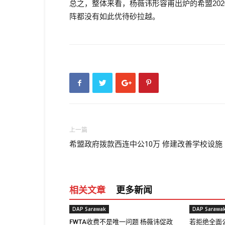
总之，整体来看，杨薇讳形容甫出炉的希盟20
阵都没有如此优待砂拉越。
上一篇
希盟政府拨款西连中公10万 修建改善学校设施
相关文章
更多新闻
DAP Sarawak
DAP Sarawa
FWTA收费不是唯一问题 杨薇讳促政
若拒绝全面公