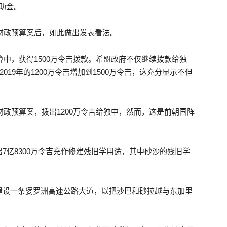
援助金。
动
年财政预算案后，如此做出发表看法。
算中，获得1500万令吉拨款。希盟政府不仅继续拨款给独
019年的1200万令吉增加到1500万令吉，这充分显示不但
党
财政预算案，拨出1200万令吉给独中，然而，这是前朝国阵
7亿8300万令吉充作修建残旧学用途，其中砂沙的残旧学
建设一条婆罗洲高速公路大道，以把沙巴和砂拉越与东加里