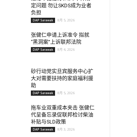
定问题 勿让SKDS成为业者
负担
8月 5, 2026
DAP Sarawak
张健仁申请上诉准令 拟就
“黑洞案”上诉联邦法院
8月 4, 2026
DAP Sarawak
砂行动党实旦宾服务中心扩
大对需要扶持的家庭福利援
助
8月 5, 2026
DAP Sarawak
拖车业双重成本夹击 张健仁
代呈备忘录促联邦检讨柴油
补贴与SLD政策
8月 3, 2026
DAP Sarawak