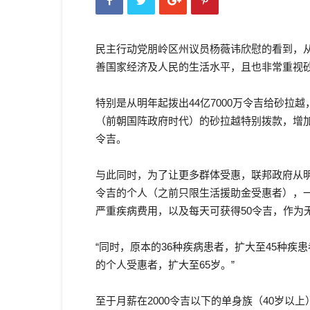
民主行动党朋岭区州议员杨薇讳欣慰的看到，从
善国家经济及人民的生活水平，且也非常重视
特别是从明年起拨出44亿7000万令吉给砂拉
（前朝国阵政府时代）的砂拉越特别拨款，增加至
令吉。
与此同时，为了让更多群体受惠，联邦政府从明年
令吉的个人（之前只限生活援助金受惠者），一
严重疾病费用，以及每天可获得50令吉，作为
“同时，原本的36种疾病患者，扩大至45种疾
的个人受惠者，扩大至65岁。”
至于月薪在2000令吉以下的单身族（40岁以