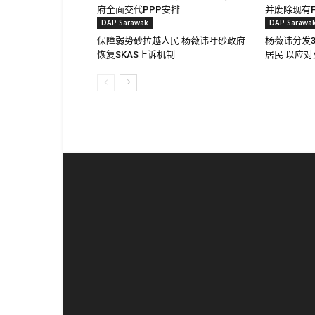
府全面交代PPP安排
并废除现有F
DAP Sarawak
DAP Sarawa
保障弱势砂拉越人民 杨薇讳吁砂政府
杨薇讳分发
恢复SKAS上诉机制
居民 以应