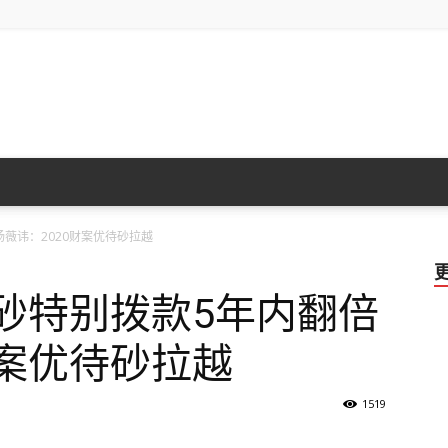
砂
杨薇讳：2020财案优待砂拉越
拉
砂特别拨款5年内翻倍
财案优待砂拉越
1519
越