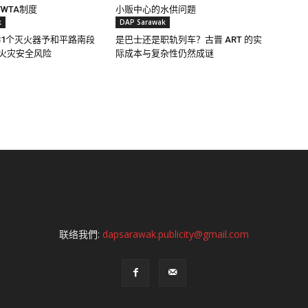
WTA制度
小贩中心的水供问题
k
DAP Sarawak
31个灭火器予和平路南段
是巴士还是职轨列车？古晋 ART 的实
对火灾安全风险
际成本与复杂性仍然成谜
联络我們:
dapsarawak.publicity@gmail.com