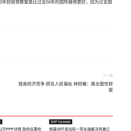
20年财政预算案是比过去56年的国阵做得更好，因为过去国
下一篇
提高经济竞争 顾及人民福祉 林财耀：属全面性财
案
k
DAP Sarawak
开PPP详情 政府应重检
杨薇讳吁请当局一劳永逸解决肯雅兰