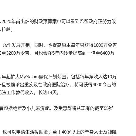
2020年甫出炉的财政预算案中可以看到希盟政府正努力改
砂拉越。
民
越，充作发展开销，同时，也提高原本每年只获得1600万令吉
3200万令吉，且也会在5年内逐步提高到一倍至6400万
主
起扩大MySalam健保计划范围，包括每年净收入达10万
旦被确诊出重疾及在政府医院治疗，将可获得4000令吉的
无法工作替代收入，长达14天。
患者包括绝症及小儿麻痹症。及受惠群将从现有的截至55岁
行
上）也可以申请生活援助金；至于40岁以上的单身人士及残障