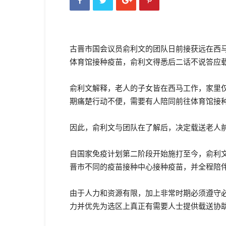
古晋市国会议员俞利文的团队日前接获远在西
体育馆接种疫苗，俞利文得悉后二话不说答应
俞利文解释，老人的子女皆在西马工作，家里
期痛楚行动不便，需要有人陪同前往体育馆接
因此，俞利文与团队在了解后，决定载送老人
自国家免疫计划第二阶段开始施打至今，俞利
晋市不同的疫苗接种中心接种疫苗，并全程陪
由于人力和资源有限，加上非常时期必须遵守
力并优先为选区上真正有需要人士提供载送协