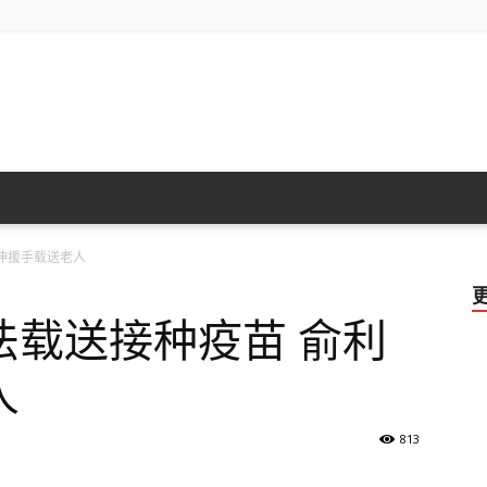
砂
伸援手载送老人
拉
法载送接种疫苗 俞利
人
813
越