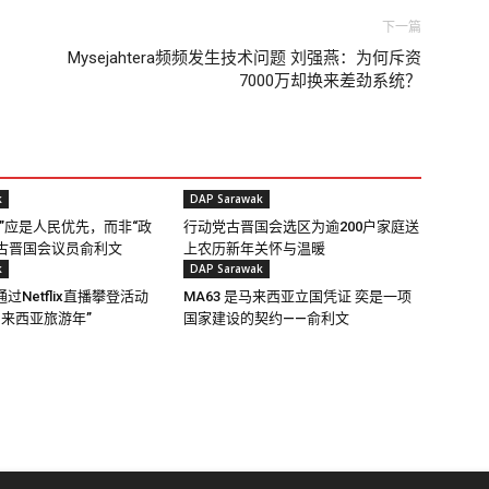
下一篇
Mysejahtera频频发生技术问题 刘强燕：为何斥资
7000万却换来差劲系统？
k
DAP Sarawak
”应是人民优先，而非“政
行动党古晋国会选区为逾200户家庭送
—古晋国会议员俞利文
上农历新年关怀与温暖
k
DAP Sarawak
过Netflix直播攀登活动
MA63 是马来西亚立国凭证 奕是一项
6马来西亚旅游年”
国家建设的契约——俞利文