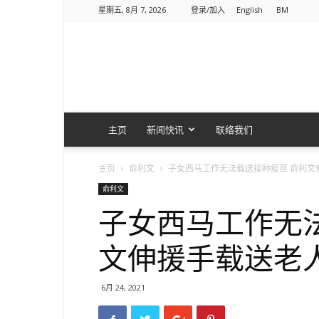
星期五, 8月 7, 2026
登录/加入
English
BM
主页
新闻快讯
联络我们
主页
俞利文
子女西马工作无法载送接种疫苗 俞利文
俞利文
子女西马工作无
文伸援手载送老
6月 24, 2021