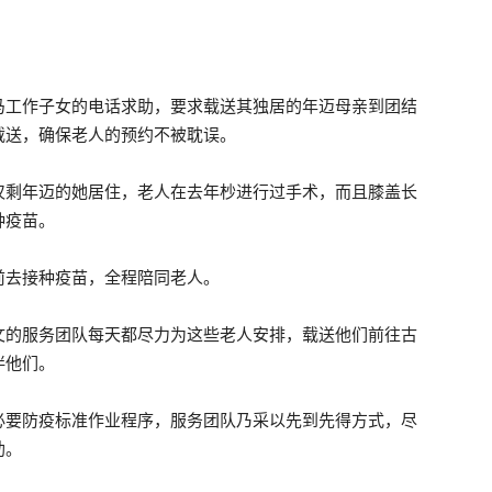
马工作子女的电话求助，要求载送其独居的年迈母亲到团结
民
载送，确保老人的预约不被耽误。
仅剩年迈的她居住，老人在去年杪进行过手术，而且膝盖长
种疫苗。
主
前去接种疫苗，全程陪同老人。
文的服务团队每天都尽力为这些老人安排，载送他们前往古
伴他们。
行
必要防疫标准作业程序，服务团队乃采以先到先得方式，尽
助。