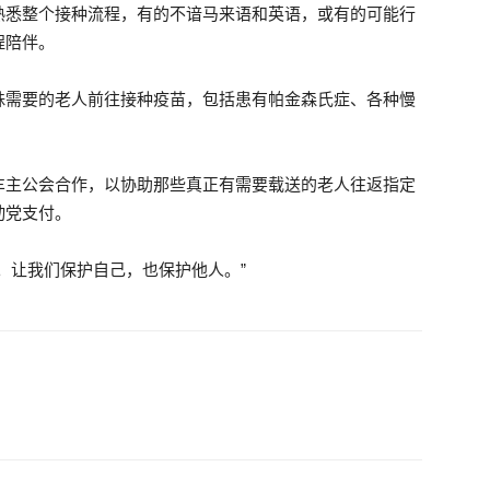
熟悉整个接种流程，有的不谙马来语和英语，或有的可能行
程陪伴。
动
殊需要的老人前往接种疫苗，包括患有帕金森氏症、各种慢
车主公会合作，以协助那些真正有需要载送的老人往返指定
党
动党支付。
。让我们保护自己，也保护他人。”