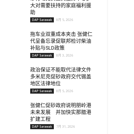
大对需要扶持的家庭福利援
助
8月 5, 2026
DAP Sarawak
拖车业双重成本夹击 张健仁
代呈备忘录促联邦检讨柴油
补贴与SLD政策
8月 3, 2026
DAP Sarawak
政治保证不能取代法律文件
多米尼克促砂政府交代锡盖
地区法律地位
8月 5, 2026
DAP Sarawak
张健仁促砂政府说明朋岭港
未来发展 并加快实那腊港
扩建工程
7月 31, 2026
DAP Sarawak