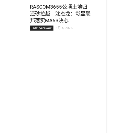
RASCOM3655公顷土地归
还砂拉越 沈杰龙：彰显联
邦落实MA63决心
8月 4, 2026
DAP Sarawak