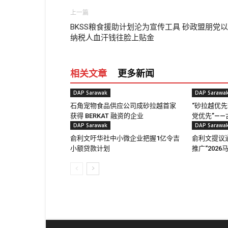
上一篇
BKSS粮食援助计划沦为宣传工具 砂政盟朋党以
纳税人血汗钱往脸上贴金
相关文章
更多新闻
DAP Sarawak
DAP Sarawa
石角宠物食品供应公司成砂拉越首家
“砂拉越优先
获得 BERKAT 融资的企业
党优先”—
DAP Sarawak
DAP Sarawa
俞利文吁华社中小微企业把握1亿令吉
俞利文提议通
小额贷款计划
推广“202