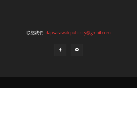
联络我們:
dapsarawak.publicity@gmail.com