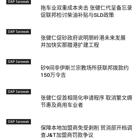
DAP Sarawak
拖车业双重成本夹击 张健仁代呈备忘录
促联邦检讨柴油补贴与SLD政策
DAP Sarawak
张健仁促砂政府说明朋岭港未来发展
并加快实那腊港扩建工程
DAP Sarawak
砂9间非伊斯兰宗教场所获联邦拨款约
150万令吉
DAP Sarawak
张健仁促首相简化申请程序 取消繁文缛
节惠及商用车业者
DAP Sarawak
保障本地加盟商免受剥削 贸消部开档调
查J&T加盟商罚款争议