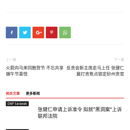
上一篇
下一篇
火箭向马来同胞贺节 不忘共享
反贪会新主席走马上任 张健仁
端午节喜悦
冀打贪焦点锁定砂州贪官
相关文章
更多新闻
DAP Sarawak
张健仁申请上诉准令 拟就“黑洞案”上诉
联邦法院