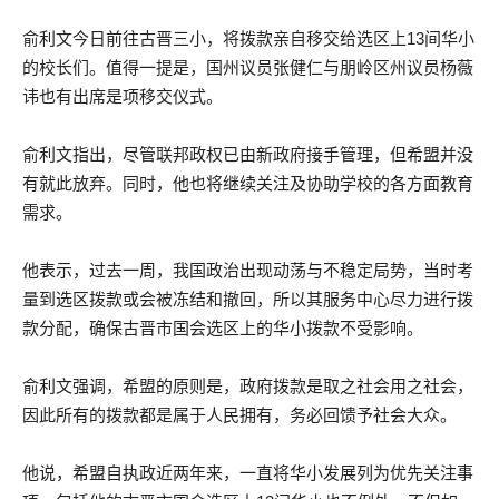
俞利文今日前往古晋三小，将拨款亲自移交给选区上13间华小
的校长们。值得一提是，国州议员张健仁与朋岭区州议员杨薇
讳也有出席是项移交仪式。
俞利文指出，尽管联邦政权已由新政府接手管理，但希盟并没
有就此放弃。同时，他也将继续关注及协助学校的各方面教育
需求。
他表示，过去一周，我国政治出现动荡与不稳定局势，当时考
量到选区拨款或会被冻结和撤回，所以其服务中心尽力进行拨
款分配，确保古晋市国会选区上的华小拨款不受影响。
俞利文强调，希盟的原则是，政府拨款是取之社会用之社会，
因此所有的拨款都是属于人民拥有，务必回馈予社会大众。
他说，希盟自执政近两年来，一直将华小发展列为优先关注事