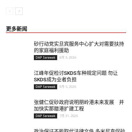
更多新闻
砂行动党实旦宾服务中心扩大对需要扶持
的家庭福利援助
8月 5, 2026
DAP Sarawak
江峰年促检讨SKDS车种规定问题 勿让
SKDS成为业者负担
8月 5, 2026
DAP Sarawak
张健仁促砂政府说明朋岭港未来发展 并
加快实那腊港扩建工程
7月 31, 2026
DAP Sarawak
政治保证不能取代法律文件 多米尼克促砂