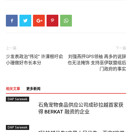
上一篇
下一篇
少发表政治“伟论” 许溧根吁俞
刘强燕抨GPS领袖 再多的说辞
小珊做好市长本分
也无法掩饰 支持巫伊联盟组后
门政府的事实
相关文章
更多新闻
DAP Sarawak
石角宠物食品供应公司成砂拉越首家获
得 BERKAT 融资的企业
DAP Sarawak