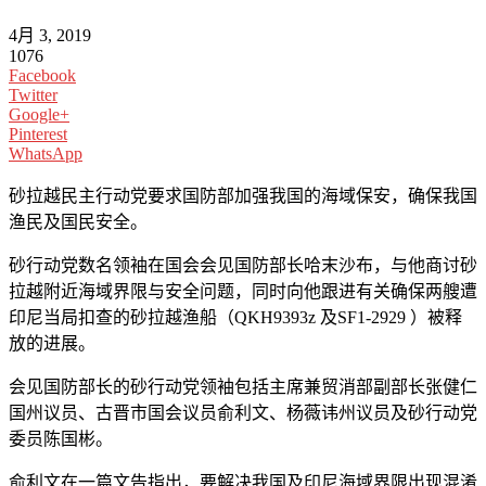
4月 3, 2019
1076
Facebook
Twitter
Google+
Pinterest
WhatsApp
砂拉越民主行动党要求国防部加强我国的海域保安，确保我国
渔民及国民安全。
砂行动党数名领袖在国会会见国防部长哈末沙布，与他商讨砂
拉越附近海域界限与安全问题，同时向他跟进有关确保两艘遭
印尼当局扣查的砂拉越渔船（QKH9393z 及SF1-2929 ）被释
放的进展。
会见国防部长的砂行动党领袖包括主席兼贸消部副部长张健仁
国州议员、古晋市国会议员俞利文、杨薇讳州议员及砂行动党
委员陈国彬。
俞利文在一篇文告指出，要解决我国及印尼海域界限出现混淆