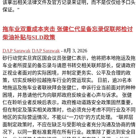
该拿出相关法律文件及官方记录来证明，而不是仅仅给予口头
保证。”
拖车业双重成本夹击 张健仁代呈备忘录促联邦检讨
柴油补贴与SLD政策
DAP Sarawak
DAP Sarawak
-
8月 3, 2026
砂行动党实旦宾区国会议员张健仁表示，他将把本地拖运及拖
车业者所提呈的备忘录与请愿书转交相关联邦部长，促请政府
正视业者面对的实际困境，并制定更务实、公平及合理的政
策，切实反映砂拉越拖车行业的营运现实。 日前，逾20名本
地拖运及拖车业者联袂拜会张健仁，申诉行业当前面对的种种
困境，并恳请他代为向联邦政府反映业者心声与诉求。 张健
仁在聆听业者反映后表示，政府推动道路安全政策固然重要，
但在制定及落实相关政策时，也必须充分考虑不同行业及不同
地区的实际营运情况，不能以“一刀切”的方式处理。 “联邦层
面制定政策时，不应在缺乏与受影响业者充分沟通及协商的情
况下，以同一套标准套用在所有行业。政策除了要达到安全目