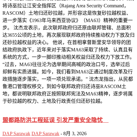
将诗巫拉让江安全指挥区（Rajang Area Security Command，
RASCOM）土地归还砂拉越，并形容这是恢复砂拉越权益、
进一步落实《1963年马来西亚协议》（MA63）精神的重要一
步。 沈杰龙表示，此次联邦政府归还原由联邦管辖、总面积
达3655公顷的土地，再次展现联邦政府持续推动权力下放及归
还砂拉越权益的决心。 他说，在首相拿督斯里安华领导的团
结政府执政下，近年来对于落实MA63采取了持续、认真且有
系统的方式，一步一脚印推动相关权益归还及权力下放工作。
“过去，MA63往往沦为选举期间高喊的政治口号，选举过后
却鲜有实质进展。如今，我们看到MA63正通过制度改革及行
政措施逐步落实，一项一项兑现承诺。” 沈杰龙指出，从民都
鲁港口管理权移交，到如今联邦政府归还诗巫RASCOM土
地，都说明联邦政府正按照联邦宪法及MA63精神，逐步将属
于砂拉越的权力、土地及行政责任归还砂拉越。
盟都路防洪工程延误 引发严重安全隐忧
DAP Sarawak
DAP Sarawak
-
8月 3, 2026