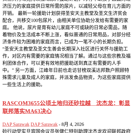
济压力的家庭提供日常所需的尿片，以减轻父母在育儿方面的
开销。 最新一轮援助计划获得圣安天主教堂及圣文生济贫会
配合，共移交100包尿片，由相关单位协助分发给有需要的家
庭。 他说，尿片是育有幼儿家庭不可或缺的日常必需品，随
着物价及生活成本不断上涨，看似普通的日常用品，对部分经
济条件较为困难的家庭而言，已成为一笔不小的长期负担。
“圣安天主教堂及圣文生善会长期深入社区进行关怀与援助工
作，对区内有需要的家庭情况相当了解。通过与这些宗教及福
利团体合作，可以更有效地把援助送到真正有需要的人手
中。” 另一方面，江峰年日前也走访甘榜双溪达邦数户照顾特
殊需求儿童及成人的家庭，并派发食品物资，为这些家庭提供
一些生活上的援助。
RASCOM3655公顷土地归还砂拉越 沈杰龙：彰显
联邦落实MA63决心
DAP Sarawak
DAP Sarawak
-
8月 4, 2026
砂行动党实旦宾国会议员张健仁特别助理沈杰龙欢迎联邦政府