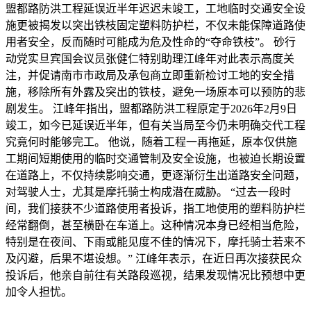
盟都路防洪工程延误近半年迟迟未竣工，工地临时交通安全设
施更被揭发以突出铁枝固定塑料防护栏，不仅未能保障道路使
用者安全，反而随时可能成为危及性命的“夺命铁枝”。 砂行
动党实旦宾国会议员张健仁特别助理江峰年对此表示高度关
注，并促请南市市政局及承包商立即重新检讨工地的安全措
施，移除所有外露及突出的铁枝，避免一场原本可以预防的悲
剧发生。 江峰年指出，盟都路防洪工程原定于2026年2月9日
竣工，如今已延误近半年，但有关当局至今仍未明确交代工程
究竟何时能够完工。 他说，随着工程一再拖延，原本仅供施
工期间短期使用的临时交通管制及安全设施，也被迫长期设置
在道路上，不仅持续影响交通，更逐渐衍生出道路安全问题，
对驾驶人士，尤其是摩托骑士构成潜在威胁。 “过去一段时
间，我们接获不少道路使用者投诉，指工地使用的塑料防护栏
经常翻倒，甚至横卧在车道上。这种情况本身已经相当危险，
特别是在夜间、下雨或能见度不佳的情况下，摩托骑士若来不
及闪避，后果不堪设想。” 江峰年表示，在近日再次接获民众
投诉后，他亲自前往有关路段巡视，结果发现情况比预想中更
加令人担忧。