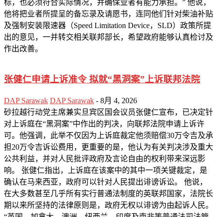
标，也必须符合实际情况，并确保业者有能力承担。” 他说，
他将把业者所提呈的备忘录及请愿书，连同他们针对柴油补贴
及强制安装限速器（Speed Limitation Device，SLD）政策所提
出的意见，一并转交相关联邦部长，希望政府能够认真检讨及
作出改善。
张健仁申请上诉准令 拟就“黑洞案”上诉联邦法院
DAP Sarawak
DAP Sarawak
-
8月 4, 2026
砂拉越行动党主席兼实旦宾区国会议员张健仁宣布，已决定针
对上诉庭在“黑洞案”中作出的判决，向联邦法院申请上诉许
可。他强调，此举不仅因为上诉庭裁定他须赔偿30万令吉及承
担20万令吉诉讼费用，更重要的是，他认为有关判决涉及重大
公共利益，并对人民批评政府及言论自由的权利带来深远影
响。 张健仁指出，上诉庭在该案中的其中一项关键裁定，是
确认在马来西亚，政府可以针对人民提出诽谤诉讼。 他说，
在大多数甚至几乎所有实行普通法制度的英联邦国家，法院长
期以来所坚持的法律原则是，政府无权以诽谤为由起诉人民。
“英国、加拿大、澳洲、纽西兰、印度及南非等普通法司法管