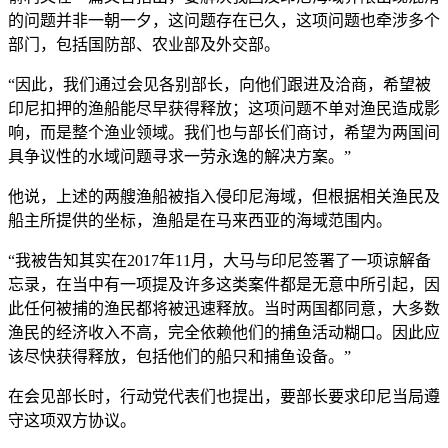
的问题并非一朝一夕，这问题存在已久，这项问题也牵涉多个
部门，包括国防部、农业部及外交部。
“因此，我们通过会见各别部长，向他们跟进及洽商，希望被
印尼扣押的渔船能尽早获得释放；这项问题不单对渔民造成影
响，而是整个渔业领域。我们也与部长们商讨，希望为两国间
具争议性的水域问题寻求一劳永逸的解决方案。”
他说，上述的两艘渔船被指入侵印尼海域，但根据相关渔民及
船主所提供的坐标，渔船是在马来西亚的海域范围内。
“我被告知其实在2017年11月，大马与印尼签署了一项谅解备
忘录，在当中有一项提及许多这类案件都是无意中所引起，因
此任何被捕的渔民都将被迅速释放。当时两国都同意，大多数
渔民的经济收入不高，完全依赖他们的捕鱼活动糊口。因此应
该尽快获得释放，包括他们的船只和捕鱼设备。”
在会见部长时，行动党代表们也提出，要部长要求印尼当局遵
守这项双方协议。