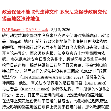
政治保证不能取代法律文件 多米尼克促砂政府交代
锡盖地区法律地位
DAP Sarawak
DAP Sarawak
-
8月 5, 2026
砂行动党碧湖支部副主席多米尼克达安促请砂拉越政府，就锡
盖（Singai）地区目前的行政区划地位作出清楚且具法律依据
的解释，并强调行政区边界不能单凭政治人物的口头保证或公
开言论来界定，而必须以宪报、法令及官方土地测量图为依
据。 多米尼克达安今日发文告指出，碧湖区州议员拿督亨利
哈里日前声称，锡盖将继续归石隆门县署管辖，不会“划归柏
特拉再也”，然而这样的说法并没有真正回应《2022年行政区
域法令》（The Administrative Areas Order, 2022）所衍生的法
律问题。 他说，有关法令所界定的是石隆门县（Bau District）
与古晋县（Kuching District）的行政边界，而非所谓的“柏特拉
再也”。因此，真正需要厘清的问题，是受影响的锡盖地区，
在法律上究竟是否仍属于石隆门县范围。 “如果砂拉越政府坚
持受影响的锡盖地区在法律上仍属于石隆门县，那么政府就应