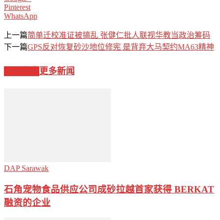
Pinterest
WhatsApp
上一篇
简单迁校准证被搞乱 张健仁批人联视华教当政治筹码
下一篇
GPS反对恢复砂沙地位修宪 是背弃大马契约MA63精神
相关文章
更多新闻
DAP Sarawak
石角宠物食品供应公司成砂拉越首家获得 BERKAT
融资的企业