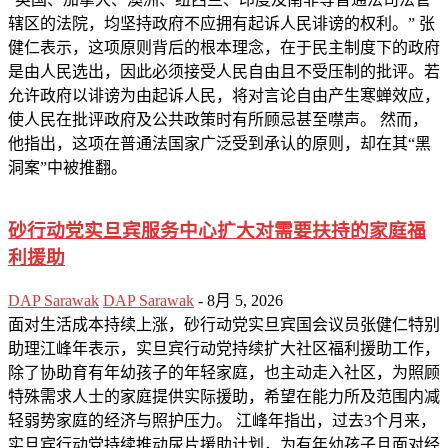
辖区的法院，均坚持政府不应拥有起诉人民诽谤的权利。” 张
健仁表示，这项原则背后的根本理念，在于民主制度下的政府
是由人民选出，因此必须接受人民自由且不受压制的批评。若
允许政府以诽谤为由起诉人民，将对言论自由产生寒蝉效应，
使人民在批评政府及公共政策时有所顾忌甚至噤声。 然而，
他指出，这项在普通法国家广泛受到承认的原则，却在其“黑
洞案”中被推翻。
砂行动党实旦宾服务中心扩大对需要扶持的家庭福
利援助
DAP Sarawak
DAP Sarawak
-
8月 5, 2026
面对生活成本持续上涨，砂行动党实旦宾国会议员张健仁特别
助理江峰年表示，实旦宾行动党持续扩大社区福利援助工作，
除了协助育有年幼孩子的年轻家庭，也主动走入社区，为照顾
特殊需求人士的家庭提供实际援助，希望在能力所及范围内减
轻弱势家庭的经济与照护压力。 江峰年指出，过去3个月来，
实旦宾行动党持续推动尿片援助计划，为有年幼孩子且面对经