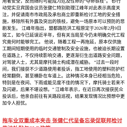
用者安全，反而随时可能成为危及性命的“夺命铁枝”。 砂行
动党实旦宾国会议员张健仁特别助理江峰年对此表示高度关
注，并促请南市市政局及承包商立即重新检讨工地的安全措
施，移除所有外露及突出的铁枝，避免一场原本可以预防的悲
剧发生。 江峰年指出，盟都路防洪工程原定于2026年2月9日
竣工，如今已延误近半年，但有关当局至今仍未明确交代工程
究竟何时能够完工。 他说，随着工程一再拖延，原本仅供施
工期间短期使用的临时交通管制及安全设施，也被迫长期设置
在道路上，不仅持续影响交通，更逐渐衍生出道路安全问题，
对驾驶人士，尤其是摩托骑士构成潜在威胁。 “过去一段时
间，我们接获不少道路使用者投诉，指工地使用的塑料防护栏
经常翻倒，甚至横卧在车道上。这种情况本身已经相当危险，
特别是在夜间、下雨或能见度不佳的情况下，摩托骑士若来不
及闪避，后果不堪设想。” 江峰年表示，在近日再次接获民众
投诉后，他亲自前往有关路段巡视，结果发现情况比预想中更
加令人担忧。
拖车业双重成本夹击 张健仁代呈备忘录促联邦检讨