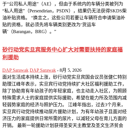
于“公司私人用途”（AE），但由于系统内的车辆分类被列为
“私人用途”（Persendirian，PSDN），结果仍无法获得SKDS柴
油补贴资格。 “换言之，这些公司若要让车辆符合申请柴油补
贴的资格，就必须先将车辆类别更改为‘货运车
辆’（Barangan，BRG）。”
砂行动党实旦宾服务中心扩大对需要扶持的家庭福
利援助
DAP Sarawak
DAP Sarawak
-
8月 5, 2026
面对生活成本持续上涨，砂行动党实旦宾国会议员张健仁特别
助理江峰年表示，实旦宾行动党持续扩大社区福利援助工作，
除了协助育有年幼孩子的年轻家庭，也主动走入社区，为照顾
特殊需求人士的家庭提供实际援助，希望在能力所及范围内减
轻弱势家庭的经济与照护压力。 江峰年指出，过去3个月来，
实旦宾行动党持续推动尿片援助计划，为有年幼孩子且面对经
济压力的家庭提供日常所需的尿片，以减轻父母在育儿方面的
开销。 最新一轮援助计划获得圣安天主教堂及圣文生济贫会