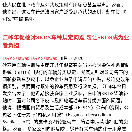
使人民在批评政府及公共政策时有所顾忌甚至噤声。 然而，
他指出，这项在普通法国家广泛受到承认的原则，却在其“黑
洞案”中被推翻。
江峰年促检讨SKDS车种规定问题 勿让SKDS成为业
者负担
DAP Sarawak
DAP Sarawak
-
8月 5, 2026
砂商用车辆注册局主席江峰年促请有关当局检讨柴油补贴管制
系统（SKDS）现行的车辆分类规定，尤其是针对公司名下的
四轮驱动车及皮卡，以免企业为了申请柴油补贴，被迫更改车
辆类别，反而面对额外的验车费用及行政负担。 江峰年今日
发文告表示，他近期接获多家企业反映，在申请SKDS柴油补
贴时，面对公司名下皮卡及四轮驱动车辆分类方面的问题。
他说，根据国内贸易及生活成本部（KPDN）公布的资料，公
司名下注册为“公司私人用途”（Kegunaan Persendirian
Syarikat，AE）的皮卡及四轮驱动车，符合申请柴油补贴的资
格。 然而，多家公司向他反映，尽管有关车辆的注册用途属