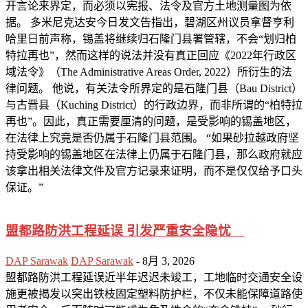
开言论来界定，而必须以宪报、法令及官方土地测量图为依
据。 多米尼克达安今日发文告指出，碧湖区州议员拿督亨利
哈里日前声称，锡盖将继续归石隆门县署管辖，不会“划归柏
特拉再也”，然而这样的说法并没有真正回应《2022年行政区
域法令》（The Administrative Areas Order, 2022）所衍生的法
律问题。 他说，有关法令所界定的是石隆门县（Bau District）
与古晋县（Kuching District）的行政边界，而非所谓的“柏特拉
再也”。因此，真正需要厘清的问题，是受影响的锡盖地区，
在法律上究竟是否仍属于石隆门县范围。 “如果砂拉越政府坚
持受影响的锡盖地区在法律上仍属于石隆门县，那么政府就应
该拿出相关法律文件及官方记录来证明，而不是仅仅给予口头
保证。”
盟都路防洪工程延误 引发严重安全隐忧
DAP Sarawak
DAP Sarawak
-
8月 3, 2026
盟都路防洪工程延误近半年迟迟未竣工，工地临时交通安全设
施更被揭发以突出铁枝固定塑料防护栏，不仅未能保障道路使