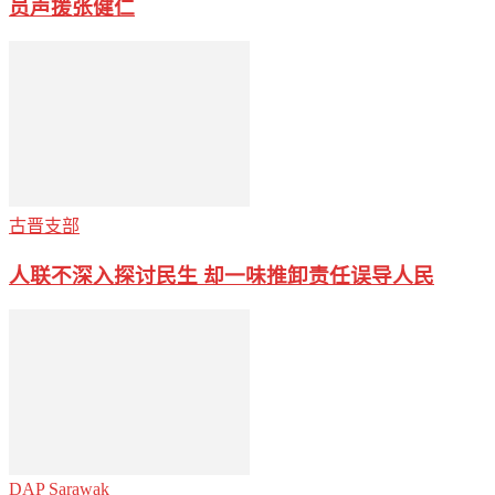
员声援张健仁
古晋支部
人联不深入探讨民生 却一味推卸责任误导人民
DAP Sarawak