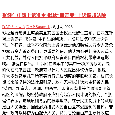
张健仁申请上诉准令 拟就“黑洞案”上诉联邦法院
DAP Sarawak
DAP Sarawak
-
8月 4, 2026
砂拉越行动党主席兼实旦宾区国会议员张健仁宣布，已决定针
对上诉庭在“黑洞案”中作出的判决，向联邦法院申请上诉许
可。他强调，此举不仅因为上诉庭裁定他须赔偿30万令吉及承
担20万令吉诉讼费用，更重要的是，他认为有关判决涉及重大
公共利益，并对人民批评政府及言论自由的权利带来深远影
响。 张健仁指出，上诉庭在该案中的其中一项关键裁定，是
确认在马来西亚，政府可以针对人民提出诽谤诉讼。 他说，
在大多数甚至几乎所有实行普通法制度的英联邦国家，法院长
期以来所坚持的法律原则是，政府无权以诽谤为由起诉人民。
“英国、加拿大、澳洲、纽西兰、印度及南非等普通法司法管
辖区的法院，均坚持政府不应拥有起诉人民诽谤的权利。” 张
健仁表示，这项原则背后的根本理念，在于民主制度下的政府
是由人民选出，因此必须接受人民自由且不受压制的批评。若
允许政府以诽谤为由起诉人民，将对言论自由产生寒蝉效应，