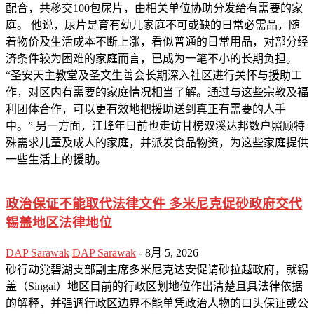
配合，共移交100包尿片，由相关单位协助分发给有需要的家
庭。 他说，尿片是育有幼儿家庭不可或缺的日常必需品，随
着物价及生活成本不断上涨，看似普通的日常用品，对部分经
济条件较为困难的家庭而言，已成为一笔不小的长期负担。
“圣安天主教堂及圣文生善会长期深入社区进行关怀与援助工
作，对区内有需要的家庭情况相当了解。通过与这些宗教及福
利团体合作，可以更有效地把援助送到真正有需要的人手
中。” 另一方面，江峰年日前也走访甘榜双溪达邦数户照顾特
殊需求儿童及成人的家庭，并派发食品物资，为这些家庭提供
一些生活上的援助。
政治保证不能取代法律文件 多米尼克促砂政府交代
锡盖地区法律地位
DAP Sarawak
DAP Sarawak
-
8月 5, 2026
砂行动党碧湖支部副主席多米尼克达安促请砂拉越政府，就锡
盖（Singai）地区目前的行政区划地位作出清楚且具法律依据
的解释，并强调行政区边界不能单凭政治人物的口头保证或公