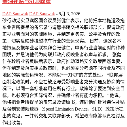
柴油补贴与SLD政策
DAP Sarawak
DAP Sarawak
-
8月 3, 2026
砂行动党实旦宾区国会议员张健仁表示，他将把本地拖运及拖
车业者所提呈的备忘录与请愿书转交相关联邦部长，促请政府
正视业者面对的实际困境，并制定更务实、公平及合理的政
策，切实反映砂拉越拖车行业的营运现实。 日前，逾20名本
地拖运及拖车业者联袂拜会张健仁，申诉行业当前面对的种种
困境，并恳请他代为向联邦政府反映业者心声与诉求。 张健
仁在聆听业者反映后表示，政府推动道路安全政策固然重要，
但在制定及落实相关政策时，也必须充分考虑不同行业及不同
地区的实际营运情况，不能以“一刀切”的方式处理。 “联邦层
面制定政策时，不应在缺乏与受影响业者充分沟通及协商的情
况下，以同一套标准套用在所有行业。政策除了要达到安全目
标，也必须符合实际情况，并确保业者有能力承担。” 他说，
他将把业者所提呈的备忘录及请愿书，连同他们针对柴油补贴
及强制安装限速器（Speed Limitation Device，SLD）政策所提
出的意见，一并转交相关联邦部长，希望政府能够认真检讨及
作出改善。