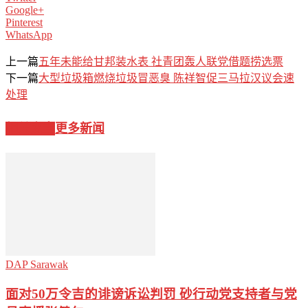
Google+
Pinterest
WhatsApp
上一篇
五年未能给甘邦装水表 社青团轰人联党借题捞选票
下一篇
大型垃圾箱燃烧垃圾冒恶臭 陈祥智促三马拉汉议会速
处理
相关文章
更多新闻
DAP Sarawak
面对50万令吉的诽谤诉讼判罚 砂行动党支持者与党