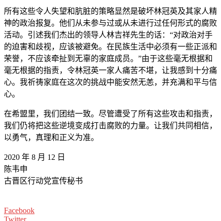
所有这些令人失望和肮脏的策略显然是破坏林冠英及其家人精
神的政治报复。他们从未参与过或从未进行过任何形式的腐败
活动。引述我们杰出的领导人林吉祥先生的话：“对政治对手
的迫害和歧视，应该被避免。在民族生活中必须有一些正派和
荣誉，不应该牵扯到无辜的家庭成员。”由于这些毫无根据和
毫无根据的指责，令林冠英一家人痛苦不堪，让我感到十分痛
心。我祈祷家庭在这次的挑战中能安然无恙，并充满和平与信
心。
在希盟里，我们团结一致。尽管遭受了所有这些攻击和指责，
我们仍将把这些逆境变成打击腐败的力量。让我们共同相信，
以勇气，真理和正义为准。
2020 年 8 月 12 日
陈韦申
古晋区行动党宣传秘书
Facebook
Twitter